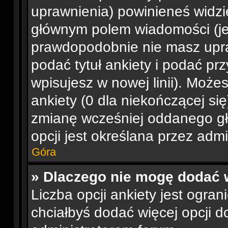
uprawnienia) powinieneś widzi
głównym polem wiadomości (jeśl
prawdopodobnie nie masz upra
podać tytuł ankiety i podać pr
wpisujesz w nowej linii). Moż
ankiety (0 dla niekończącej si
zmianę wcześniej oddanego gł
opcji jest określana przez admi
Góra
» Dlaczego nie mogę dodać w
Liczba opcji ankiety jest ogran
chciałbyś dodać więcej opcji do