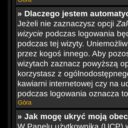
» Dlaczego jestem automat
Jeżeli nie zaznaczysz opcji
Zal
wizycie
podczas logowania będ
podczas tej wizyty. Uniemożliw
przez kogoś innego. Aby pozo
wizytach zaznacz powyższą opc
korzystasz z ogólnodostępnego
kawiarni internetowej czy na ucz
podczas logowania oznacza to, 
Góra
» Jak mogę ukryć moją obe
W Panelu użytkownika (UCP) w