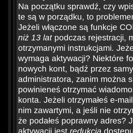
Na początku sprawdź, czy wpisu
te są w porządku, to problem
Jeżeli włączone są funkcje CO
niż 13 lat
podczas rejestracji, 
otrzymanymi instrukcjami. Jeżel
wymaga aktywacji? Niektóre fo
nowych kont, bądź przez samy
administratora, zanim można si
powinieneś otrzymać wiadomo
konta. Jeżeli otrzymałeś e-mai
nim zawartymi, a jeśli nie otrz
że podałeś poprawny adres? 
aktywacji jest
redukcja
dostępu