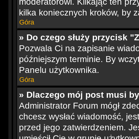
moderatorowi. Klikając ten prz
kilka koniecznych kroków, by 
Góra
» Do czego służy przycisk "
Pozwala Ci na zapisanie wiad
późniejszym terminie. By wcz
Panelu użytkownika.
Góra
» Dlaczego mój post musi b
Administrator Forum mógł zde
chcesz wysłać wiadomość, je
przed jego zatwierdzeniem. Jes
umieścił Cię w grupie użytkow