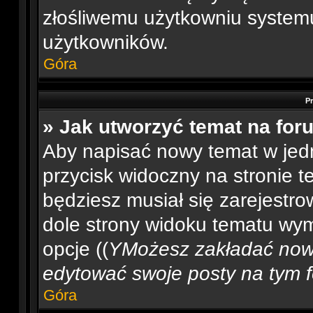
złośliwemu użytkowniu systemu
użytkowników.
Góra
P
» Jak utworzyć temat na for
Aby napisać nowy temat w jedn
przycisk widoczny na stronie t
będziesz musiał się zarejest
dole strony widoku tematu wym
opcje ((
YMożesz zakładać now
edytować swoje posty na tym fo
Góra