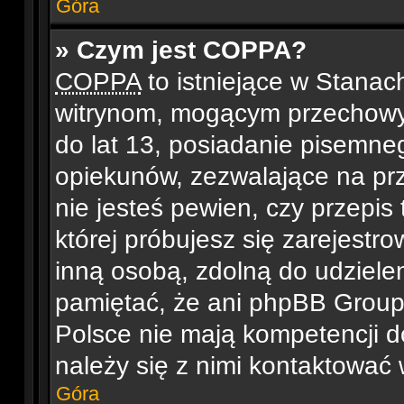
Góra
» Czym jest COPPA?
COPPA
to istniejące w Stana
witrynom, mogącym przechowy
do lat 13, posiadanie pisemne
opiekunów, zezwalające na prz
nie jesteś pewien, czy przepis 
której próbujesz się zarejestro
inną osobą, zdolną do udziele
pamiętać, że ani phpBB Group,
Polsce nie mają kompetencji d
należy się z nimi kontaktować w
Góra