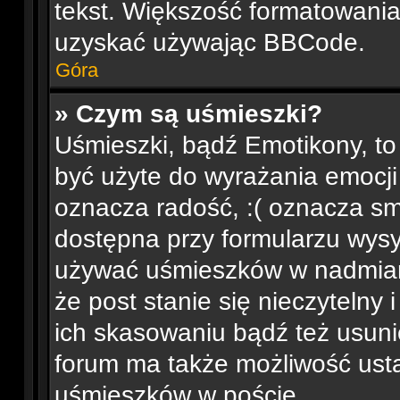
tekst. Większość formatowani
uzyskać używając BBCode.
Góra
» Czym są uśmieszki?
Uśmieszki, bądź Emotikony, to
być użyte do wyrażania emocji 
oznacza radość, :( oznacza smu
dostępna przy formularzu wysył
używać uśmieszków w nadmia
że post stanie się nieczytelny
ich skasowaniu bądź też usunię
forum ma także możliwość usta
uśmieszków w poście.