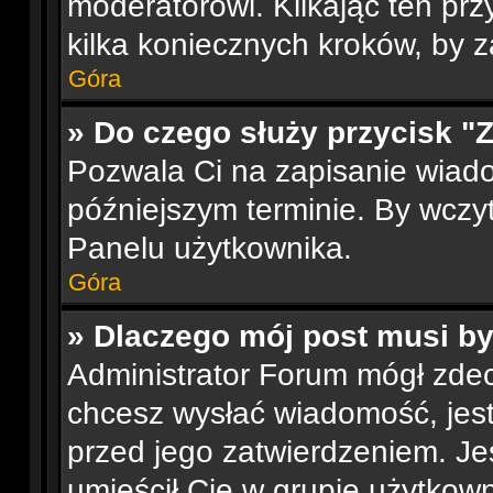
moderatorowi. Klikając ten prz
kilka koniecznych kroków, by 
Góra
» Do czego służy przycisk "
Pozwala Ci na zapisanie wiad
późniejszym terminie. By wcz
Panelu użytkownika.
Góra
» Dlaczego mój post musi b
Administrator Forum mógł zde
chcesz wysłać wiadomość, je
przed jego zatwierdzeniem. Jes
umieścił Cię w grupie użytkow