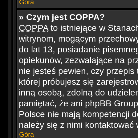
Góra
» Czym jest COPPA?
COPPA
to istniejące w Stana
witrynom, mogącym przechowy
do lat 13, posiadanie pisemne
opiekunów, zezwalające na prz
nie jesteś pewien, czy przepis 
której próbujesz się zarejestro
inną osobą, zdolną do udziele
pamiętać, że ani phpBB Group,
Polsce nie mają kompetencji d
należy się z nimi kontaktować w
Góra