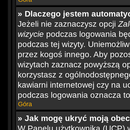
» Dlaczego jestem automat
Jeżeli nie zaznaczysz opcji
Zal
wizycie
podczas logowania będ
podczas tej wizyty. Uniemożliw
przez kogoś innego. Aby pozo
wizytach zaznacz powyższą opc
korzystasz z ogólnodostępnego
kawiarni internetowej czy na ucz
podczas logowania oznacza to, 
Góra
» Jak mogę ukryć moją obe
W Panelu użytkownika (UCP) w