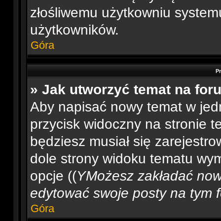
złośliwemu użytkowniu systemu
użytkowników.
Góra
P
» Jak utworzyć temat na for
Aby napisać nowy temat w jedn
przycisk widoczny na stronie t
będziesz musiał się zarejest
dole strony widoku tematu wym
opcje ((
YMożesz zakładać now
edytować swoje posty na tym fo
Góra