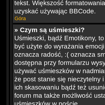
tekst. Większość formatowani
uzyskać używając BBCode.
Góra
» Czym są uśmieszki?
Uśmieszki, bądź Emotikony, to
być użyte do wyrażania emocji 
oznacza radość, :( oznacza smu
dostępna przy formularzu wysył
używać uśmieszków w nadmia
że post stanie się nieczytelny
ich skasowaniu bądź też usunię
forum ma także możliwość usta
uśmieszków w poście.