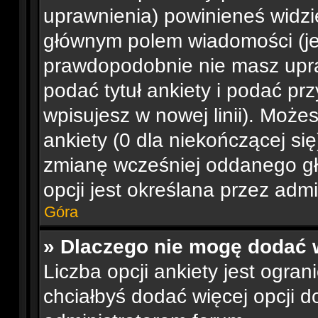
uprawnienia) powinieneś widzi
głównym polem wiadomości (jeśl
prawdopodobnie nie masz upra
podać tytuł ankiety i podać pr
wpisujesz w nowej linii). Moż
ankiety (0 dla niekończącej si
zmianę wcześniej oddanego gł
opcji jest określana przez admi
Góra
» Dlaczego nie mogę dodać w
Liczba opcji ankiety jest ogran
chciałbyś dodać więcej opcji do