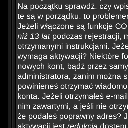
Na początku sprawdź, czy wpisu
te są w porządku, to problem
Jeżeli włączone są funkcje CO
niż 13 lat
podczas rejestracji, 
otrzymanymi instrukcjami. Jeżel
wymaga aktywacji? Niektóre fo
nowych kont, bądź przez samy
administratora, zanim można si
powinieneś otrzymać wiadomo
konta. Jeżeli otrzymałeś e-mai
nim zawartymi, a jeśli nie otrz
że podałeś poprawny adres? 
aktywacji jest
redukcja
dostępu