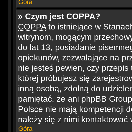
Góra
» Czym jest COPPA?
COPPA
to istniejące w Stana
witrynom, mogącym przechowy
do lat 13, posiadanie pisemne
opiekunów, zezwalające na prz
nie jesteś pewien, czy przepis 
której próbujesz się zarejestro
inną osobą, zdolną do udziele
pamiętać, że ani phpBB Group,
Polsce nie mają kompetencji d
należy się z nimi kontaktować w
Góra