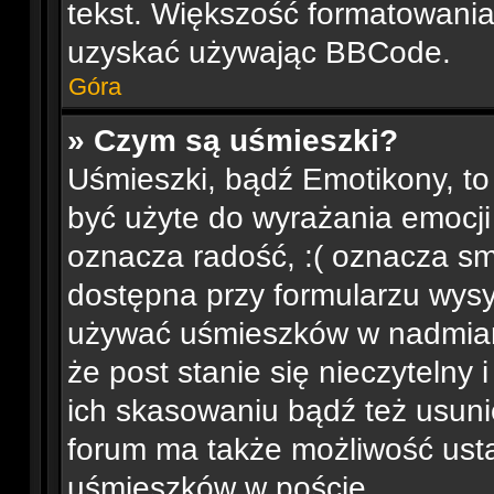
tekst. Większość formatowani
uzyskać używając BBCode.
Góra
» Czym są uśmieszki?
Uśmieszki, bądź Emotikony, to
być użyte do wyrażania emocji 
oznacza radość, :( oznacza smu
dostępna przy formularzu wysył
używać uśmieszków w nadmia
że post stanie się nieczytelny
ich skasowaniu bądź też usunię
forum ma także możliwość usta
uśmieszków w poście.