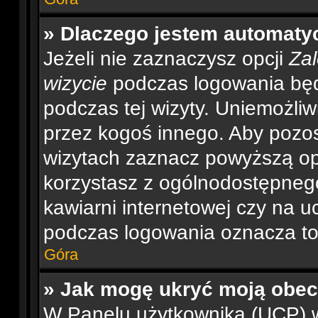
» Dlaczego jestem automat
Jeżeli nie zaznaczysz opcji
Zal
wizycie
podczas logowania będ
podczas tej wizyty. Uniemożliw
przez kogoś innego. Aby pozo
wizytach zaznacz powyższą opc
korzystasz z ogólnodostępnego
kawiarni internetowej czy na ucz
podczas logowania oznacza to, 
Góra
» Jak mogę ukryć moją obe
W Panelu użytkownika (UCP) w