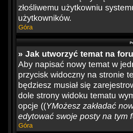
złośliwemu użytkowniu systemu
użytkowników.
Góra
P
» Jak utworzyć temat na for
Aby napisać nowy temat w jedn
przycisk widoczny na stronie t
będziesz musiał się zarejest
dole strony widoku tematu wym
opcje ((
YMożesz zakładać now
edytować swoje posty na tym fo
Góra