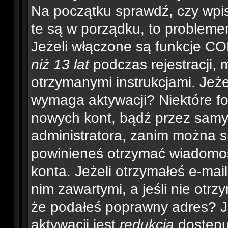
Na początku sprawdź, czy wpisu
te są w porządku, to problem
Jeżeli włączone są funkcje CO
niż 13 lat
podczas rejestracji, 
otrzymanymi instrukcjami. Jeżel
wymaga aktywacji? Niektóre fo
nowych kont, bądź przez samy
administratora, zanim można si
powinieneś otrzymać wiadomo
konta. Jeżeli otrzymałeś e-mai
nim zawartymi, a jeśli nie otrz
że podałeś poprawny adres? 
aktywacji jest
redukcja
dostępu