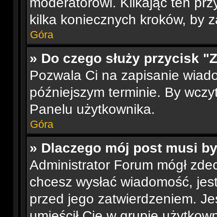
moderatorowi. Klikając ten prz
kilka koniecznych kroków, by 
Góra
» Do czego służy przycisk "
Pozwala Ci na zapisanie wiad
późniejszym terminie. By wcz
Panelu użytkownika.
Góra
» Dlaczego mój post musi b
Administrator Forum mógł zde
chcesz wysłać wiadomość, je
przed jego zatwierdzeniem. Jes
umieścił Cię w grupie użytkow