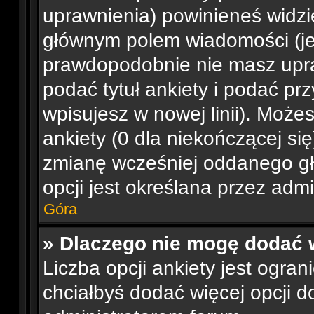
uprawnienia) powinieneś widzi
głównym polem wiadomości (jeśl
prawdopodobnie nie masz upra
podać tytuł ankiety i podać pr
wpisujesz w nowej linii). Moż
ankiety (0 dla niekończącej si
zmianę wcześniej oddanego gł
opcji jest określana przez admi
Góra
» Dlaczego nie mogę dodać w
Liczba opcji ankiety jest ogran
chciałbyś dodać więcej opcji do