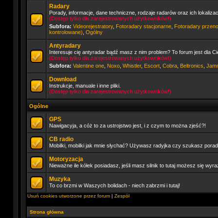
Radary
Porady, informacje, dane techniczne, rodzaje radarów oraz ich lokaliza
(Dostęp tylko dla zarejestrowanych użytkowników!)
Subfora:
Videorejestratory
,
Fotoradary stacjonarne
,
Fotoradary przen
kontrolowane)
,
Ogólny
Antyradary
Interesuje cię antyradar bądź masz z nim problem? To forum jest dla Ci
(Dostęp tylko dla zarejestrowanych użytkowników!)
Subfora:
Valentine one
,
Noxo
,
Whistler
,
Escort
,
Cobra
,
Beltronics
,
Jam
Download
Instrukcje, manuale i inne pliki.
(Dostęp tylko dla zarejestrowanych użytkowników!)
Ogólne
GPS
Nawigacyja, a cóż to za ustrojstwo jest, i z czym to można zjeść?!
CB radio
Mobilki, mobilki jak mnie słychać? Używasz radyjka czy szukasz porady
Motoryzacja
Nieważne ile kółek posiadasz, jeśli masz silnik to tutaj możesz się wyra
Muzyka
To co brzmi w Waszych bolidach - niech zabrzmi i tutaj!
Usuń cookies utworzone przez forum
|
Zespół
Strona główna