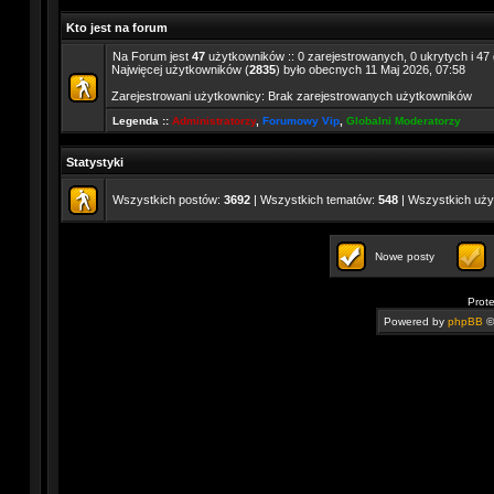
Kto jest na forum
Na Forum jest
47
użytkowników :: 0 zarejestrowanych, 0 ukrytych i 47 
Najwięcej użytkowników (
2835
) było obecnych 11 Maj 2026, 07:58
Zarejestrowani użytkownicy: Brak zarejestrowanych użytkowników
Legenda ::
Administratorzy
,
Forumowy Vip
,
Globalni Moderatorzy
Statystyki
Wszystkich postów:
3692
| Wszystkich tematów:
548
| Wszystkich uż
Nowe posty
Prot
Powered by
phpBB
©