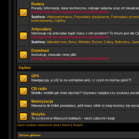
Radary
Porady, informacje, dane techniczne, rodzaje radarów oraz ich lokaliza
(Dostęp tylko dla zarejestrowanych użytkowników!)
Subfora:
Videorejestratory
,
Fotoradary stacjonarne
,
Fotoradary przen
kontrolowane)
,
Ogólny
Antyradary
Interesuje cię antyradar bądź masz z nim problem? To forum jest dla Ci
(Dostęp tylko dla zarejestrowanych użytkowników!)
Subfora:
Valentine one
,
Noxo
,
Whistler
,
Escort
,
Cobra
,
Beltronics
,
Jam
Download
Instrukcje, manuale i inne pliki.
(Dostęp tylko dla zarejestrowanych użytkowników!)
Ogólne
GPS
Nawigacyja, a cóż to za ustrojstwo jest, i z czym to można zjeść?!
CB radio
Mobilki, mobilki jak mnie słychać? Używasz radyjka czy szukasz porady
Motoryzacja
Nieważne ile kółek posiadasz, jeśli masz silnik to tutaj możesz się wyra
Muzyka
To co brzmi w Waszych bolidach - niech zabrzmi i tutaj!
Usuń cookies utworzone przez forum
|
Zespół
Strona główna