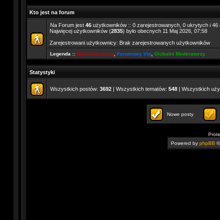
Kto jest na forum
Na Forum jest
46
użytkowników :: 0 zarejestrowanych, 0 ukrytych i 46 
Najwięcej użytkowników (
2835
) było obecnych 11 Maj 2026, 07:58
Zarejestrowani użytkownicy: Brak zarejestrowanych użytkowników
Legenda ::
Administratorzy
,
Forumowy Vip
,
Globalni Moderatorzy
Statystyki
Wszystkich postów:
3692
| Wszystkich tematów:
548
| Wszystkich uż
Nowe posty
Prot
Powered by
phpBB
©