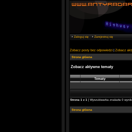
Zaloguj się
Zarejestruj się
Zobacz posty bez odpowiedzi
|
Zobacz akt
Strona główna
Zobacz aktywne tematy
Tematy
Strona
1
z
1
[ Wyszukiwarka znalazła 0 wyniki
Strona główna