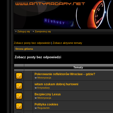
Zaloguj się
Zarejestruj się
Zobacz posty bez odpowiedzi
|
Zobacz aktywne tematy
Strona główna
Zobacz posty bez odpowiedzi
Tematy
Polerowanie reflektorów Wrocław – gdzie?
w
Motoryzacja
witam szukam dobrej hurtowni
w
Antyradary
Bezpieczny Lexus
w
Motoryzacja
Polityka cookies
w
Regulamin