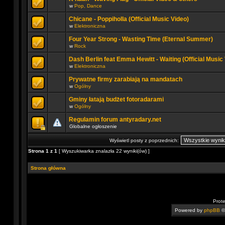
w
Pop, Dance
Chicane - Poppiholla (Official Music Video)
w
Elektroniczna
Four Year Strong - Wasting Time (Eternal Summer)
w
Rock
Dash Berlin feat Emma Hewitt - Waiting (Official Music
w
Elektroniczna
Prywatne firmy zarabiają na mandatach
w
Ogólny
Gminy łatają budżet fotoradarami
w
Ogólny
Regulamin forum antyradary.net
Globalne ogłoszenie
Wyświetl posty z poprzednich:
Strona
1
z
1
[ Wyszukiwarka znalazła 22 wyniki(ów) ]
Strona główna
Prot
Powered by
phpBB
©