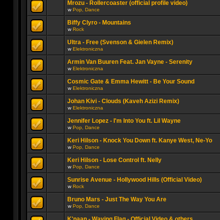
Mrozu - Rollercoaster (official profile video)
w
Pop, Dance
Biffy Clyro - Mountains
w
Rock
Ultra - Free (Svenson & Gielen Remix)
w
Elektroniczna
Armin Van Buuren Feat. Jan Vayne - Serenity
w
Elektroniczna
Cosmic Gate & Emma Hewitt - Be Your Sound
w
Elektroniczna
Johan Kivi - Clouds (Kaveh Azizi Remix)
w
Elektroniczna
Jennifer Lopez - I'm Into You ft. Lil Wayne
w
Pop, Dance
Keri Hilson - Knock You Down ft. Kanye West, Ne-Yo
w
Pop, Dance
Keri Hilson - Lose Control ft. Nelly
w
Pop, Dance
Sunrise Avenue - Hollywood Hills (Official Video)
w
Rock
Bruno Mars - Just The Way You Are
w
Pop, Dance
K'naan - Waving Flag - Official Video & others