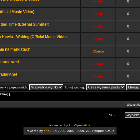
reyalp
0
fficial Music Video)
reyalp
0
sting Time (Eternal Summer)
reyalp
0
Hewitt - Waiting (Official Music Video
reyalp
0
ają na mandatach
Oberon
0
otoradarami
reyalp
0
adary.net
reyalp
0
osty z poprzednich:
Sortuj według:
i(ów) ]
Wszystkie
Skocz do:
Protected by
Anti-Spam ACP
Powered by
phpBB
© 2000, 2002, 2005, 2007 phpBB Group