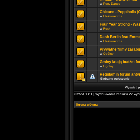
w
Pop, Dance
Chicane - Poppiholla (O
w
Elektroniczna
Four Year Strong - Wa
w
Rock
Dash Berlin feat Emma 
w
Elektroniczna
Prywatne firmy zarabi
w
Ogólny
Gminy łatają budżet f
w
Ogólny
Regulamin forum antyr
Globalne ogłoszenie
Wyświetl p
Strona
1
z
1
[ Wyszukiwarka znalazła 22 wynik
Strona główna