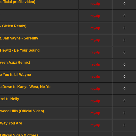
fficial profile video)
reyalp
0
s
reyalp
0
& Gielen Remix)
reyalp
0
. Jan Vayne - Serenity
reyalp
0
ewitt - Be Your Sound
reyalp
0
aveh Azizi Remix)
reyalp
0
o You ft. Lil Wayne
reyalp
0
ou Down ft. Kanye West, Ne-Yo
reyalp
0
ol ft. Nelly
reyalp
0
ood Hills (Official Video)
reyalp
0
 Way You Are
reyalp
0
Official Video & others