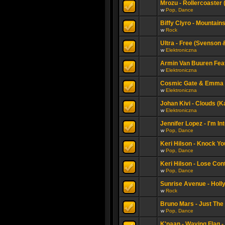
Mrozu - Rollercoaster (o
w
Pop, Dance
Biffy Clyro - Mountain
w
Rock
Ultra - Free (Svenson 
w
Elektroniczna
Armin Van Buuren Feat
w
Elektroniczna
Cosmic Gate & Emma H
w
Elektroniczna
Johan Kivi - Clouds (K
w
Elektroniczna
Jennifer Lopez - I'm Int
w
Pop, Dance
Keri Hilson - Knock Y
w
Pop, Dance
Keri Hilson - Lose Contr
w
Pop, Dance
Sunrise Avenue - Hollyw
w
Rock
Bruno Mars - Just The
w
Pop, Dance
K'naan - Waving Flag - 