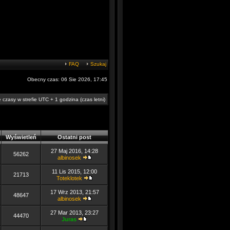
FAQ
Szukaj
Obecny czas: 06 Sie 2026, 17:45
 czasy w strefie UTC + 1 godzina (czas letni)
Wyświetleń
Ostatni post
27 Maj 2016, 14:28
56262
albinosek
11 Lis 2015, 12:00
21713
Toteklotek
17 Wrz 2013, 21:57
48647
albinosek
27 Mar 2013, 23:27
44470
Juras