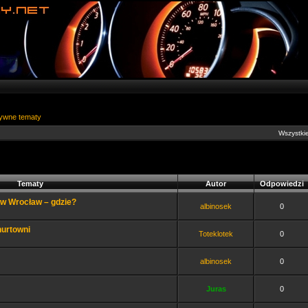
ywne tematy
Wszystkie
Tematy
Autor
Odpowiedzi
ów Wrocław – gdzie?
albinosek
0
hurtowni
Toteklotek
0
albinosek
0
Juras
0