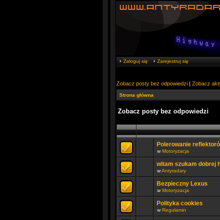
Zaloguj się
Zarejestruj się
Zobacz posty bez odpowiedzi
|
Zobacz akt
Strona główna
Zobacz posty bez odpowiedzi
Polerowanie reflektor
w
Motoryzacja
witam szukam dobrej 
w
Antyradary
Bezpieczny Lexus
w
Motoryzacja
Polityka cookies
w
Regulamin