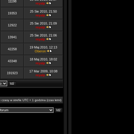
11198
reyalp
25 Sie 2010, 21:50
19353
reyalp
25 Sie 2010, 21:09
12922
reyalp
25 Sie 2010, 21:06
13941
reyalp
19 Maj 2010, 12:13
42258
Oberon
18 Maj 2010, 18:02
43348
reyalp
17 Mar 2009, 10:08
191923
reyalp
 czasy w strefie UTC + 1 godzina (czas letni)