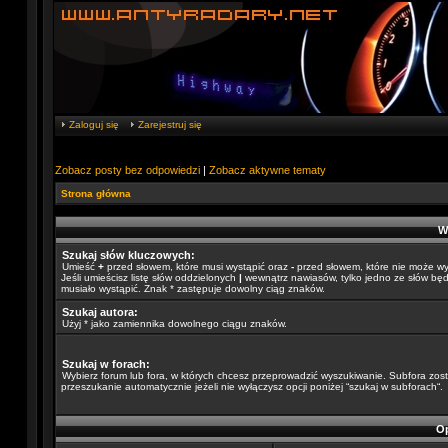
Zaloguj się
Zarejestruj się
Zobacz posty bez odpowiedzi
|
Zobacz aktywne tematy
Strona główna
W
Szukaj słów kluczowych:
Umieść
+
przed słowem, które musi wystąpić oraz
-
przed słowem, które nie może wy
Jeśli umieścisz listę słów oddzielonych
|
wewnątrz nawiasów, tylko jedno ze słów będ
musiało wystąpić. Znak * zastępuje dowolny ciąg znaków.
Szukaj autora:
Użyj * jako zamiennika dowolnego ciągu znaków.
Szukaj w forach:
Wybierz forum lub fora, w których chcesz przeprowadzić wyszukiwanie. Subfora zos
przeszukanie automatycznie jeżeli nie wyłączysz opcji poniżej “szukaj w subforach“.
Op