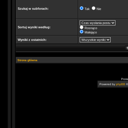
Szukaj w subforach:
Tak
Nie
Sortuj wyniki według:
Rosnąco
Malejąco
Wyniki z ostatnich:
Strona główna
Prot
Powered by
phpBB
©