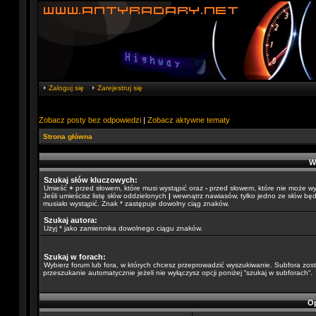
Zaloguj się
Zarejestruj się
Zobacz posty bez odpowiedzi
|
Zobacz aktywne tematy
Strona główna
W
Szukaj słów kluczowych:
Umieść
+
przed słowem, które musi wystąpić oraz
-
przed słowem, które nie może wy
Jeśli umieścisz listę słów oddzielonych
|
wewnątrz nawiasów, tylko jedno ze słów będ
musiało wystąpić. Znak * zastępuje dowolny ciąg znaków.
Szukaj autora:
Użyj * jako zamiennika dowolnego ciągu znaków.
Szukaj w forach:
Wybierz forum lub fora, w których chcesz przeprowadzić wyszukiwanie. Subfora zos
przeszukanie automatycznie jeżeli nie wyłączysz opcji poniżej “szukaj w subforach“.
Op