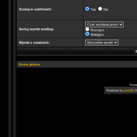
Szukaj w subforach:
Tak
Nie
Sortuj wyniki według:
Rosnąco
Malejąco
Wyniki z ostatnich:
Strona główna
Prot
Powered by
phpBB
©