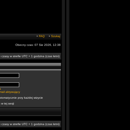
FAQ
Szukaj
Obecny czas: 07 Sie 2026, 12:38
 czasy w strefie UTC + 1 godzina (czas letni)
a
mail aktywujący
utomatycznie przy każdej wizycie
 w tej sesji
 czasy w strefie UTC + 1 godzina (czas letni)