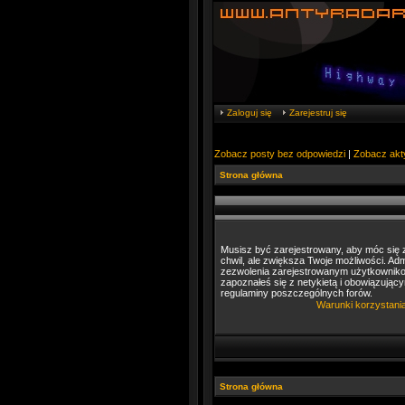
Zaloguj się
Zarejestruj się
Zobacz posty bez odpowiedzi
|
Zobacz akt
Strona główna
Musisz być zarejestrowany, aby móc się z
chwil, ale zwiększa Twoje możliwości. A
zezwolenia zarejestrowanym użytkownikom.
zapoznałeś się z netykietą i obowiązujący
regulaminy poszczególnych forów.
Warunki korzystani
Strona główna