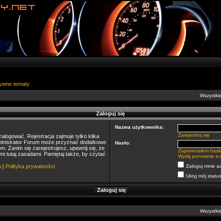
ywne tematy
Wszystkie
Zaloguj się
Nazwa użytkownika:
Zarejestruj się
alogować. Rejestracja zajmuje tylko kilka
dministrator Forum może przyznać dodatkowe
Hasło:
 Zanim się zarejestrujesz, upewnij się, że
Zapomniałem hasł
mi tutaj zasadami. Pamiętaj także, by czytać
Wyślij ponownie e-
a
|
Polityka prywatności
Zaloguj mnie a
Ukryj mój status
Wszystkie