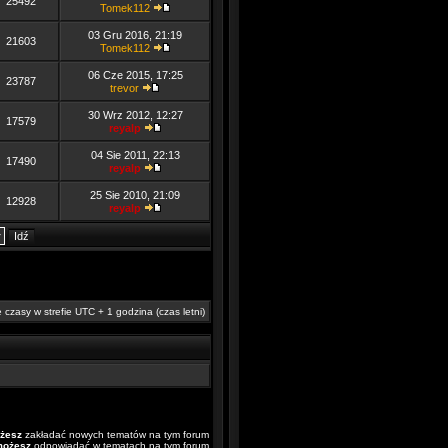
25492
Tomek112
03 Gru 2016, 21:19
21603
Tomek112
06 Cze 2015, 17:25
23787
trevor
30 Wrz 2012, 12:27
17579
reyalp
04 Sie 2011, 22:13
17490
reyalp
25 Sie 2010, 21:09
12928
reyalp
 czasy w strefie UTC + 1 godzina (czas letni)
żesz
zakładać nowych tematów na tym forum
możesz
odpowiadać w tematach na tym forum