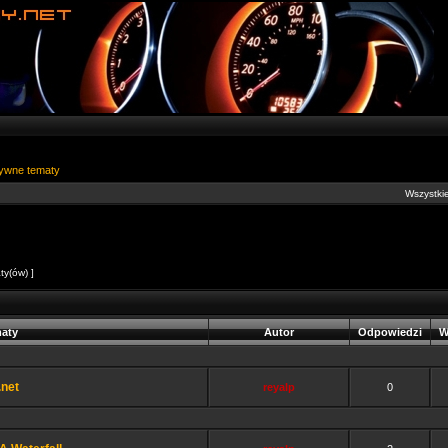
ywne tematy
Wszystkie
ty(ów) ]
aty
Autor
Odpowiedzi
W
.net
reyalp
0