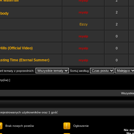
A Waterfall
reyalp
2
reyalp
2
ebody
Eizzy
2
reyalp
0
lls (Official Video)
reyalp
0
asting Time (Eternal Summer)
reyalp
0
tl tematy z poprzednich:
Sortuj według
ty(ów) ]
Wszystkie
arejestrowanych użytkowników oraz 1 gość
Brak nowych postów
Ogłoszenie
Nie mo
Nie 