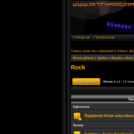
Zaloguj się
Zarejestruj się
Zobacz posty bez odpowiedzi
|
Zobacz akt
Strona główna
»
Ogólne
»
Muzyka
»
Rock
Rock
Strona
1
z
1
[ 6 tema
Tem
Ogłoszenia
Regulamin forum antyradary
Tematy