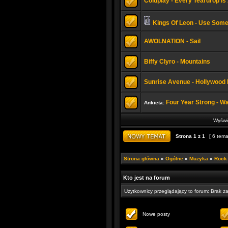
Coldplay - Every Teardrop Is 
Kings Of Leon - Use Som
AWOLNATION - Sail
Biffy Clyro - Mountains
Sunrise Avenue - Hollywood Hi
Four Year Strong - W
Ankieta:
Wyświe
Strona
1
z
1
[ 6 tema
Strona główna
»
Ogólne
»
Muzyka
»
Rock
Kto jest na forum
Użytkownicy przeglądający to forum: Brak z
Nowe posty