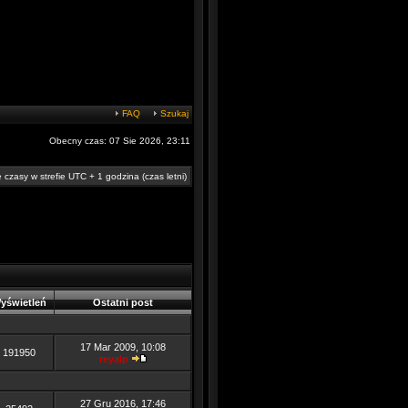
FAQ
Szukaj
Obecny czas: 07 Sie 2026, 23:11
 czasy w strefie UTC + 1 godzina (czas letni)
yświetleń
Ostatni post
17 Mar 2009, 10:08
191950
reyalp
27 Gru 2016, 17:46