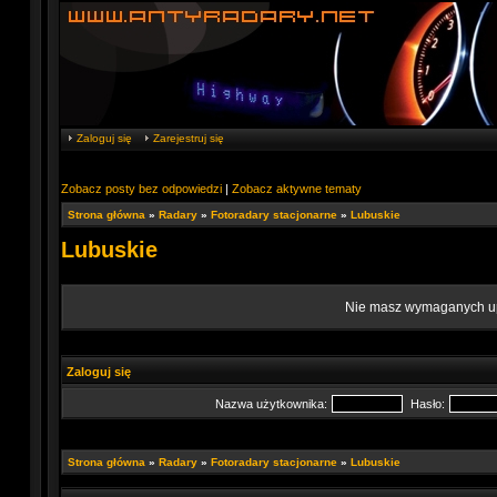
Zaloguj się
Zarejestruj się
Zobacz posty bez odpowiedzi
|
Zobacz aktywne tematy
Strona główna
»
Radary
»
Fotoradary stacjonarne
»
Lubuskie
Lubuskie
Nie masz wymaganych upr
Zaloguj się
Nazwa użytkownika:
Hasło:
Strona główna
»
Radary
»
Fotoradary stacjonarne
»
Lubuskie