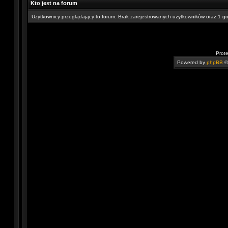
Kto jest na forum
Użytkownicy przeglądający to forum: Brak zarejestrowanych użytkowników oraz 1 g
Prot
Powered by
phpBB
©