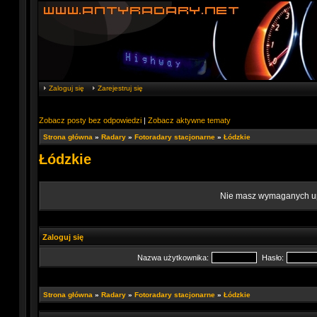
Zaloguj się
Zarejestruj się
Zobacz posty bez odpowiedzi
|
Zobacz aktywne tematy
Strona główna
»
Radary
»
Fotoradary stacjonarne
»
Łódzkie
Łódzkie
Nie masz wymaganych upr
Zaloguj się
Nazwa użytkownika:
Hasło:
Strona główna
»
Radary
»
Fotoradary stacjonarne
»
Łódzkie