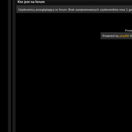
Kto jest na forum
Użytkownicy przeglądający to forum: Brak zarejestrowanych użytkowników oraz 1 g
Prot
Powered by
phpBB
©