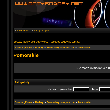
Zaloguj się
Zarejestruj się
Zobacz posty bez odpowiedzi
|
Zobacz aktywne tematy
Strona główna
»
Radary
»
Fotoradary stacjonarne
»
Pomorskie
Pomorskie
Nie masz wymaganych upr
Zaloguj się
Nazwa użytkownika:
Hasło:
Strona główna
»
Radary
»
Fotoradary stacjonarne
»
Pomorskie