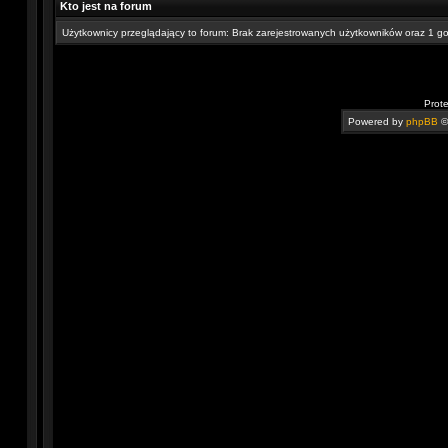
Kto jest na forum
Użytkownicy przeglądający to forum: Brak zarejestrowanych użytkowników oraz 1 g
Prot
Powered by
phpBB
©