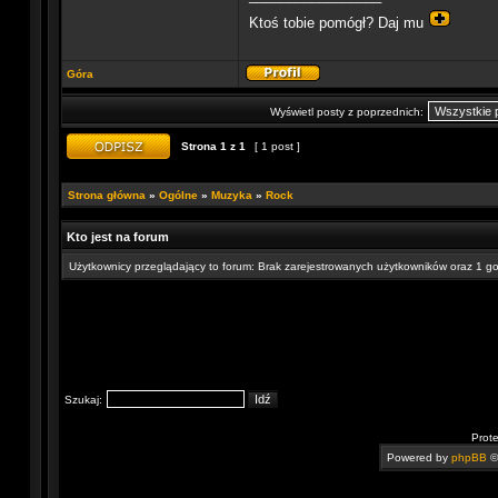
Ktoś tobie pomógł? Daj mu
Góra
Wyświetl posty z poprzednich:
Strona
1
z
1
[ 1 post ]
Strona główna
»
Ogólne
»
Muzyka
»
Rock
Kto jest na forum
Użytkownicy przeglądający to forum: Brak zarejestrowanych użytkowników oraz 1 g
Szukaj:
Prot
Powered by
phpBB
©