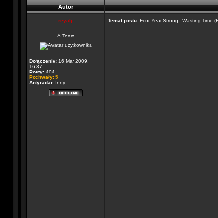
Autor
reyalp
Temat postu:
Four Year Strong - Wasting Time (
A-Team
Dołączenie:
16 Mar 2009,
16:37
Posty:
404
Pochwały:
5
Antyradar:
Inny
_________________