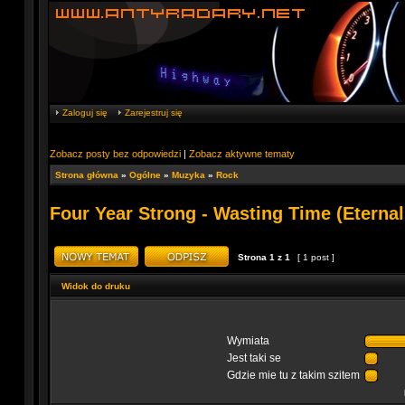
Zaloguj się
Zarejestruj się
Zobacz posty bez odpowiedzi
|
Zobacz aktywne tematy
Strona główna
»
Ogólne
»
Muzyka
»
Rock
Four Year Strong - Wasting Time (Etern
Strona
1
z
1
[ 1 post ]
Widok do druku
Wymiata
Jest taki se
Gdzie mie tu z takim szitem