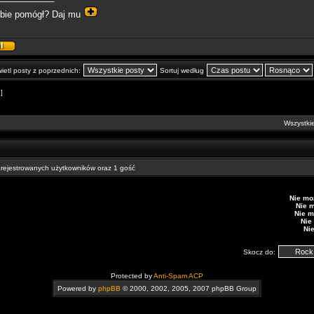
obie pomógł? Daj mu
ietl posty z poprzednich:
Sortuj według
 ]
Wszystkie
arejestrowanych użytkowników oraz 1 gość
Nie mo
Nie 
Nie m
Nie
Ni
Skocz do:
Protected by
Anti-Spam ACP
Powered by
phpBB
© 2000, 2002, 2005, 2007 phpBB Group