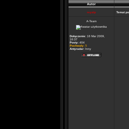
Autor
reyalp
Temat po
A-Team
Dołączenie:
16 Mar 2009,
16:37
Posty:
404
Pochwały:
5
Antyradar:
Inny
______