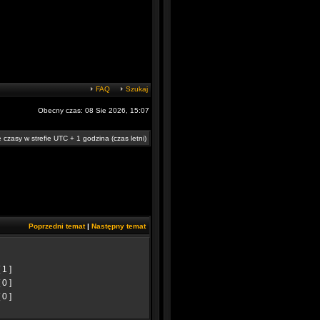
FAQ
Szukaj
Obecny czas: 08 Sie 2026, 15:07
 czasy w strefie UTC + 1 godzina (czas letni)
Poprzedni temat
|
Następny temat
[ 1 ]
[ 0 ]
[ 0 ]