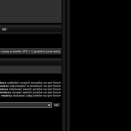
 czasy w strefie UTC + 1 godzina (czas letni)
żesz
zakładać nowych tematów na tym forum
możesz
odpowiadać w tematach na tym forum
ożesz
edytować swoich postów na tym forum
 możesz
usuwać swoich postów na tym forum
e możesz
dodawać załączników na tym forum