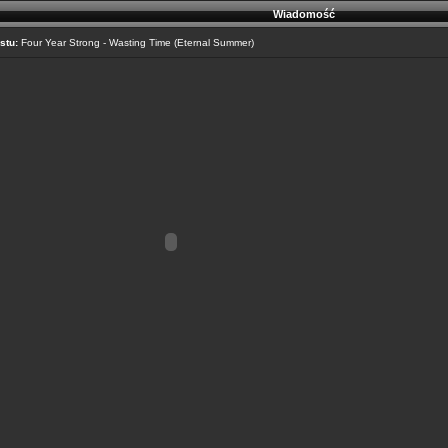
Wiadomość
stu:
Four Year Strong - Wasting Time (Eternal Summer)
___________