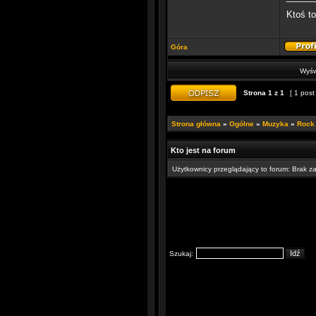
Ktoś t
Góra
Wyśw
Strona
1
z
1
[ 1 post
Strona główna
»
Ogólne
»
Muzyka
»
Rock
Kto jest na forum
Użytkownicy przeglądający to forum: Brak z
Szukaj: