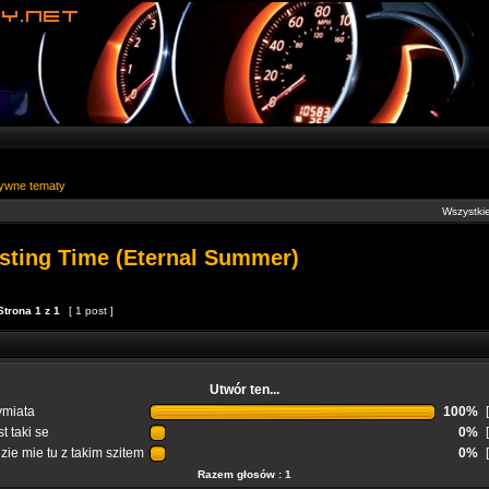
ywne tematy
Wszystkie
asting Time (Eternal Summer)
Strona
1
z
1
[ 1 post ]
Utwór ten...
miata
100%
t taki se
0%
zie mie tu z takim szitem
0%
Razem głosów : 1