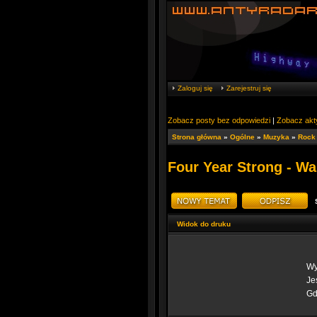
Zaloguj się
Zarejestruj się
Zobacz posty bez odpowiedzi
|
Zobacz akt
Strona główna
»
Ogólne
»
Muzyka
»
Rock
Four Year Strong - W
Widok do druku
Wy
Jes
Gd