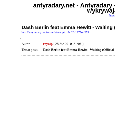
antyradary.net - Antyradar
wykrywają
http
Dash Berlin feat Emma Hewitt - Waiting 
http://antyradary.net/forum/viewtopic.php?f=127&t=279
Autor:
reyalp
[ 25 Sie 2010, 21:06 ]
Temat postu:
Dash Berlin feat Emma Hewitt - Waiting (Official