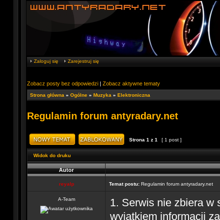
Zaloguj się
Zarejestruj się
Zobacz posty bez odpowiedzi
|
Zobacz aktywne tematy
Strona główna
»
Ogólne
»
Muzyka
»
Elektroniczna
Regulamin forum antyradary.net
Strona
1
z
1
[ 1 post ]
Widok do druku
Autor
reyalp
Temat postu:
Regulamin forum antyradary.net
A-Team
1. Serwis nie zbiera w
wyjątkiem informacji z