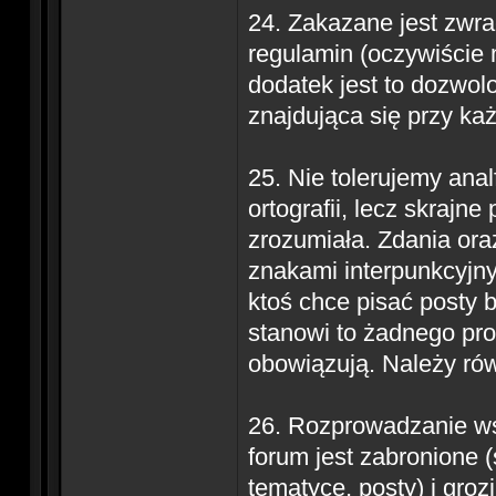
24. Zakazane jest zwr
regulamin (oczywiście 
dodatek jest to dozwolo
znajdująca się przy ka
25. Nie tolerujemy ana
ortografii, lecz skrajn
zrozumiała. Zdania oraz
znakami interpunkcyjnym
ktoś chce pisać posty 
stanowi to żadnego prob
obowiązują. Należy ró
26. Rozprowadzanie ws
forum jest zabronione (
tematyce, posty) i gro