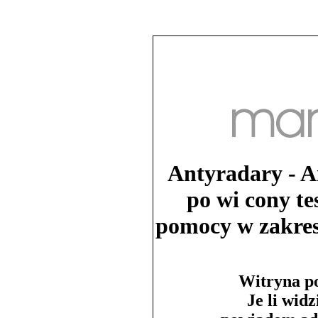
Antyradary - An
po wi cony t
pomocy w zakres
Witryna po
Je li wid